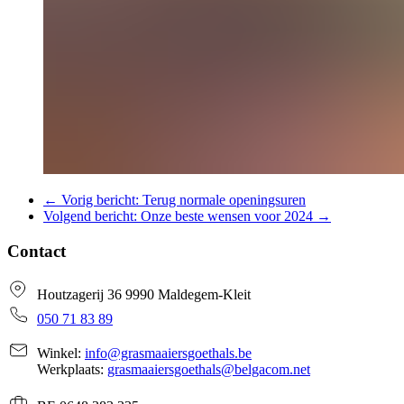
←
Vorig bericht:
Terug normale openingsuren
Volgend bericht:
Onze beste wensen voor 2024
→
Contact
Houtzagerij 36 9990 Maldegem-Kleit
050 71 83 89
Winkel:
info@grasmaaiersgoethals.be
Werkplaats:
grasmaaiersgoethals@belgacom.net